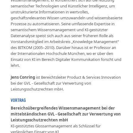
Wissensmanagement. Er konzentriert sich auf die Nutzung
semantischer Technologien und Künstlicher Intelligenz, um
unstrukturierte Informationen in wertvolles,
geschäftsrelevantes Wissen umzuwandeln und wissensbasierte
Prozesse zu automatisieren. Seine umfassende Expertise in
semantischem Wissensmanagement und KI-gestützter
Datenanalyse speist sich auch aus seiner früheren Rolle als
Vorstandsmitglied im Arbeitskreis „Knowledge Management“
des BITKOM (2005–2010). Darüber hinaus ist er Professor an
der Internationalen Hochschule München, wo er über den
Einsatz von KI im Bereich Digitaler Kommunikation forscht und
lehrt.
Jens Conring
ist Bereichtsleiter Product & Services Innovation
bei der GVL - Gesellschaft zur Verwertung von
Leistungsschutzrechten mbH.
VORTRAG
Bereichsübergreifendes Wissensmanagement bei der
mittelständischen GVL - Gesellschaft zur Verwertung von
Leistungsschutzrechten mbH
KI-gestütztes Glossarmanagement als Schlüssel für
verlässlichen Einsatz von KI